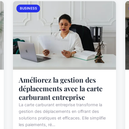
BUSINESS
Améliorez la gestion des
déplacements avec la carte
carburant entreprise
La carte carburant entreprise transforme la
gestion des déplacements en offrant des
solutions pratiques et efficaces. Elle simplifie
les paiements, ré...