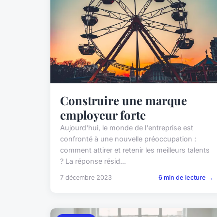
Construire une marque
employeur forte
Aujourd'hui, le monde de l'entreprise est
confronté à une nouvelle préoccupation :
comment attirer et retenir les meilleurs talents
? La réponse résid...
7 décembre 2023
6 min de lecture →