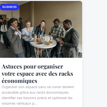
BUSINESS
Astuces pour organiser
votre espace avec des racks
économiques
Organiser son espace sans se ruiner devient
accessible grâce aux racks économiques.
Identifier ses besoins précis et optimiser les
volumes verticaux p...