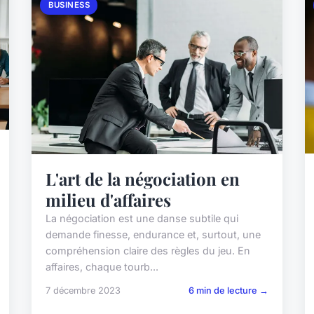
BUSINESS
L'art de la négociation en
milieu d'affaires
La négociation est une danse subtile qui
demande finesse, endurance et, surtout, une
compréhension claire des règles du jeu. En
affaires, chaque tourb...
7 décembre 2023
6 min de lecture →