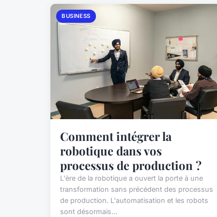
BUSINESS
Comment intégrer la
robotique dans vos
processus de production ?
L'ère de la robotique a ouvert la porte à une
transformation sans précédent des processus
de production. L'automatisation et les robots
sont désormais...