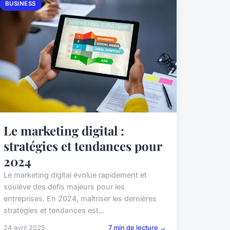
BUSINESS
Le marketing digital :
stratégies et tendances pour
2024
Le marketing digital évolue rapidement et
soulève des défis majeurs pour les
entreprises. En 2024, maîtriser les dernières
stratégies et tendances est...
24 avril 2025
7 min de lecture →