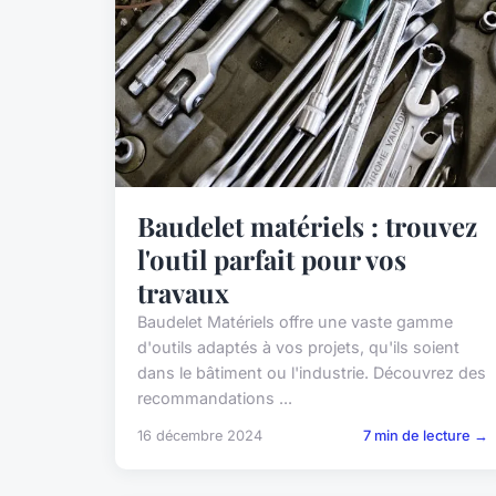
Baudelet matériels : trouvez
l'outil parfait pour vos
travaux
Baudelet Matériels offre une vaste gamme
d'outils adaptés à vos projets, qu'ils soient
dans le bâtiment ou l'industrie. Découvrez des
recommandations ...
16 décembre 2024
7 min de lecture →