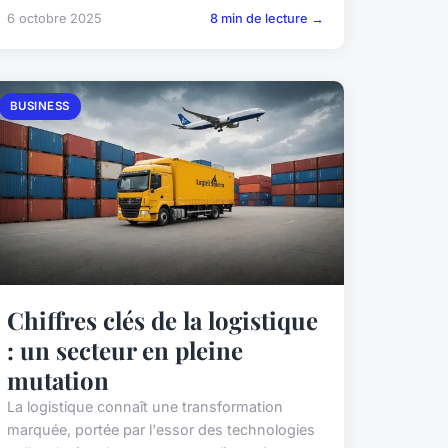
6 octobre 2025
8 min de lecture →
BUSINESS
Chiffres clés de la logistique
: un secteur en pleine
mutation
La logistique connaît une transformation
marquée, portée par l'essor des technologies