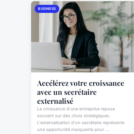
BUSINESS
Accélérez votre croissance
avec un secrétaire
externalisé
La croissance d'une entreprise repose
souvent sur des choix stratégiques.
L'externalisation d'un secrétaire représente
une opportunité marquante pour ...