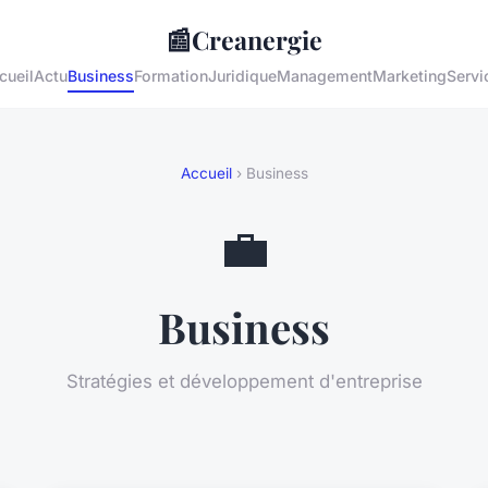
📰
Creanergie
cueil
Actu
Business
Formation
Juridique
Management
Marketing
Servi
Accueil
› Business
💼
Business
Stratégies et développement d'entreprise