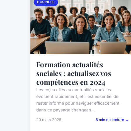
BUSINESS
Formation actualités
sociales : actualisez vos
compétences en 2024
Les enjeux liés aux actualités sociales
évoluent rapidement, et il est essentiel de
rester informé pour naviguer efficacement
dans ce paysage changean...
20 mars 2025
8 min de lecture →