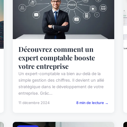
Découvrez comment un
expert comptable booste
votre entreprise
Un expert-comptable va bien au-delà de la
simple gestion des chiffres. Il devient un allié
stratégique dans le développement de votre
entreprise. Grâc...
11 décembre 2024
8 min de lecture →