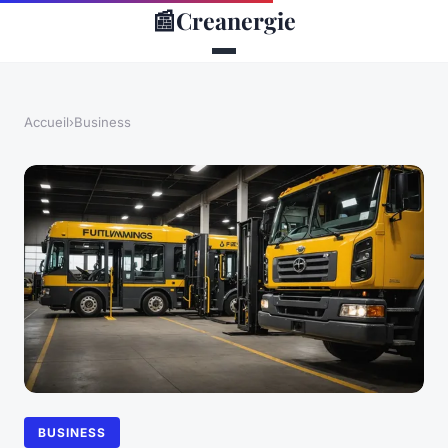
📰
Creanergie
Accueil
›
Business
BUSINESS