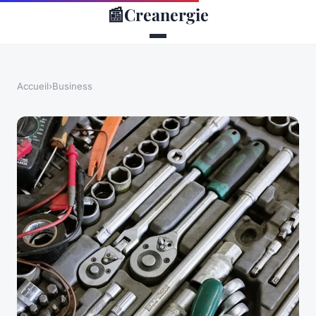
📰
Creanergie
Accueil
›
Business