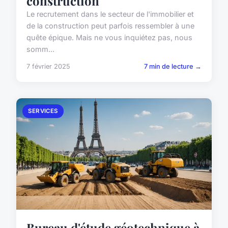
construction
Le recrutement dans le secteur de l'immobilier et
de la construction peut parfois ressembler à une
quête épique. Mais ne vous inquiétez pas, nous
somm...
7 février 2025
7 min de lecture →
SERVICES
Bureau d'étude géotechnique à