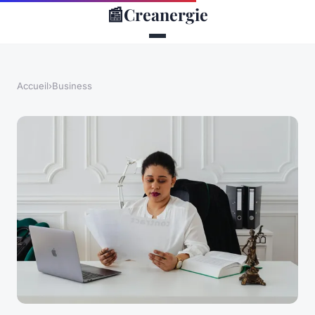
📰
Creanergie
Accueil
›
Business