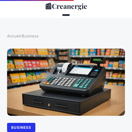
📰
Creanergie
Accueil
›
Business
BUSINESS