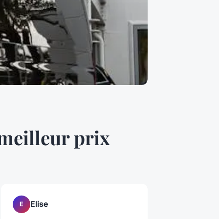
 meilleur prix
Elise
E