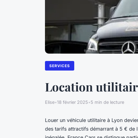
SERVICES
Location utilitair
Elise
•
18 février 2025
•
5 min de lecture
Louer un véhicule utilitaire à Lyon devi
des tarifs attractifs démarrant à 5 € de l
inégalée. France Cars se distingue parti