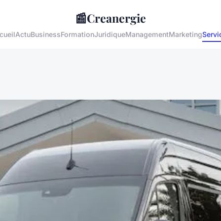
📰
Creanergie
cueil
Actu
Business
Formation
Juridique
Management
Marketing
Servi