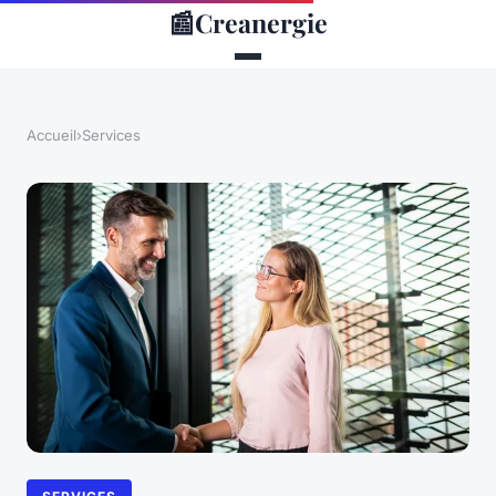
📰
Creanergie
Accueil
›
Services