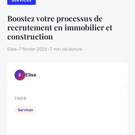
SERVICES
Boostez votre processus de
recrutement en immobilier et
construction
Elise
•
7 février 2025
•
7 min de lecture
Elise
E
TAGS
Services