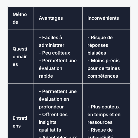
Métho
Avantages
Inconvénients
de
- Faciles à
- Risque de
administrer
réponses
Questi
- Peu coûteux
biaisées
onnair
- Permettent une
- Moins précis
es
évaluation
pour certaines
rapide
compétences
- Permettent une
évaluation en
profondeur
- Plus coûteux
- Offrent des
en temps et en
Entreti
insights
ressources
ens
qualitatifs
- Risque de
- Adaptables aux
subjectivité