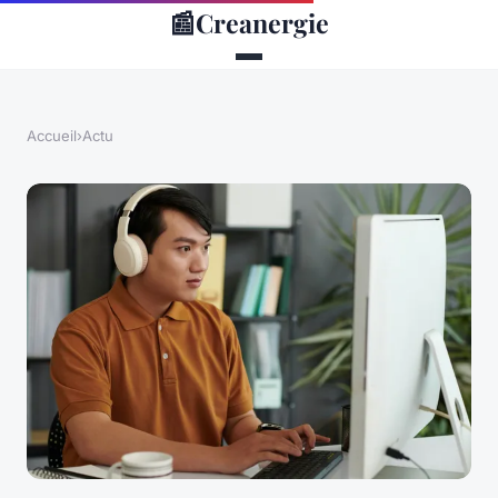
📰
Creanergie
Accueil
›
Actu