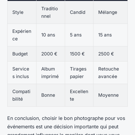
Traditio
Style
Candid
Mélange
nnel
Expérien
10 ans
5 ans
15 ans
ce
Budget
2000 €
1500 €
2500 €
Service
Album
Tirages
Retouche
s inclus
imprimé
papier
avancée
Compati
Excellen
Bonne
Moyenne
bilité
te
En conclusion, choisir le bon photographe pour vos
événements est une décision importante qui peut
grandement influencer la manière dont vous vous