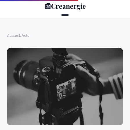
📰
Creanergie
Accueil
›
Actu