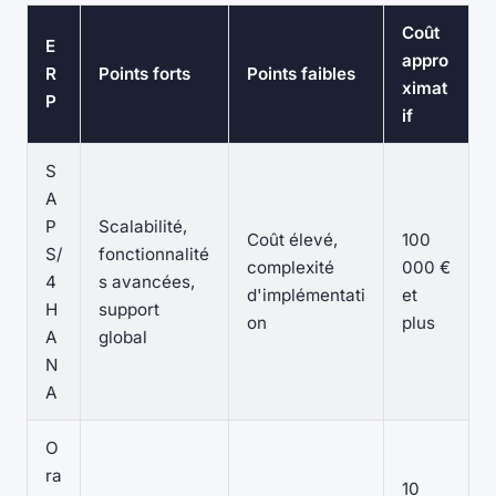
Coût
E
appro
R
Points forts
Points faibles
ximat
P
if
S
A
P
Scalabilité,
Coût élevé,
100
S/
fonctionnalité
complexité
000 €
4
s avancées,
d'implémentati
et
H
support
on
plus
A
global
N
A
O
ra
10