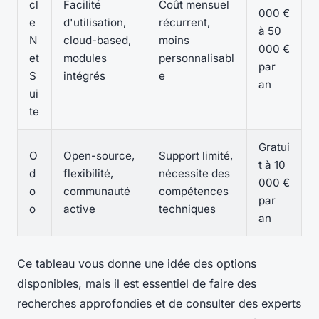
cl
Facilité
Coût mensuel
000 €
e
d'utilisation,
récurrent,
à 50
N
cloud-based,
moins
000 €
et
modules
personnalisabl
par
S
intégrés
e
an
ui
te
Gratui
O
Open-source,
Support limité,
t à 10
d
flexibilité,
nécessite des
000 €
o
communauté
compétences
par
o
active
techniques
an
Ce tableau vous donne une idée des options
disponibles, mais il est essentiel de faire des
recherches approfondies et de consulter des experts