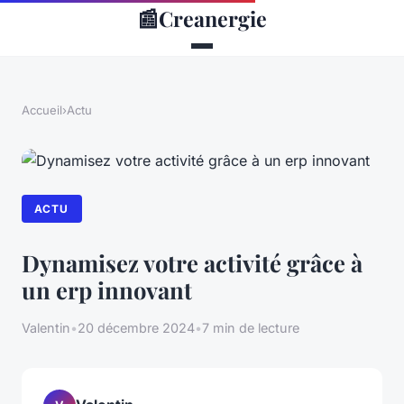
📰
Creanergie
Accueil
›
Actu
ACTU
Dynamisez votre activité grâce à
un erp innovant
Valentin
•
20 décembre 2024
•
7 min de lecture