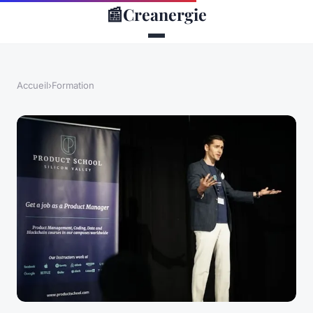
📰
Creanergie
Accueil
›
Formation