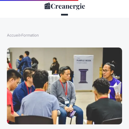
📰
Creanergie
Accueil
›
Formation