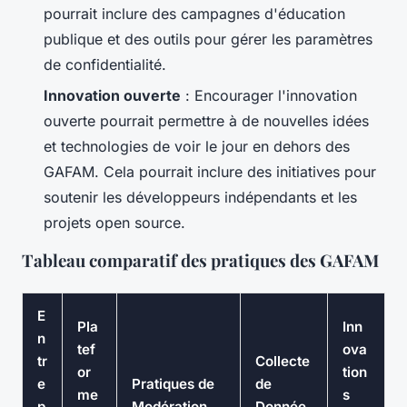
pourrait inclure des campagnes d'éducation
publique et des outils pour gérer les paramètres
de confidentialité.
Innovation ouverte
: Encourager l'innovation
ouverte pourrait permettre à de nouvelles idées
et technologies de voir le jour en dehors des
GAFAM. Cela pourrait inclure des initiatives pour
soutenir les développeurs indépendants et les
projets open source.
Tableau comparatif des pratiques des GAFAM
E
Pla
Inn
n
tef
ova
tr
Collecte
or
tion
e
Pratiques de
de
me
s
p
Modération
Donnée