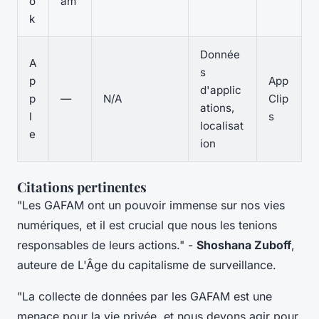
o
am
k
Donnée
A
s
p
App
d'applic
p
—
N/A
Clip
ations,
l
s
localisat
e
ion
Citations pertinentes
"Les GAFAM ont un pouvoir immense sur nos vies
numériques, et il est crucial que nous les tenions
responsables de leurs actions."
-
Shoshana Zuboff
,
auteure de
L'Âge du capitalisme de surveillance
.
"La collecte de données par les GAFAM est une
menace pour la vie privée, et nous devons agir pour