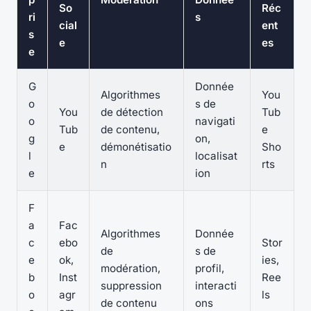
So
Réc
ri
s
cial
ent
s
e
es
e
G
Donnée
Algorithmes
You
o
s de
You
de détection
Tub
o
navigati
Tub
de contenu,
e
g
on,
e
démonétisatio
Sho
l
localisat
n
rts
e
ion
F
a
Fac
Algorithmes
Donnée
c
ebo
Stor
de
s de
e
ok,
ies,
modération,
profil,
b
Inst
Ree
suppression
interacti
o
agr
ls
de contenu
ons