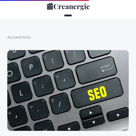
📰
Creanergie
Accueil
›
Actu