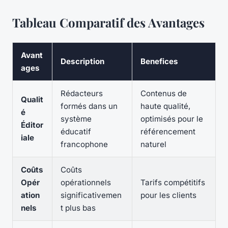
Tableau Comparatif des Avantages
Avant
Description
Benefices
ages
Rédacteurs
Contenus de
Qualit
formés dans un
haute qualité,
é
système
optimisés pour le
Éditor
éducatif
référencement
iale
francophone
naturel
Coûts
Coûts
Opér
opérationnels
Tarifs compétitifs
ation
significativemen
pour les clients
nels
t plus bas