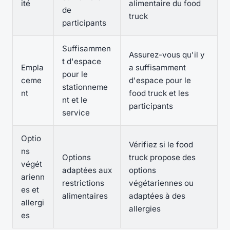
ité
alimentaire du food
de
truck
participants
Suffisammen
Assurez-vous qu'il y
t d'espace
Empla
a suffisamment
pour le
ceme
d'espace pour le
stationneme
nt
food truck et les
nt et le
participants
service
Optio
Vérifiez si le food
ns
Options
truck propose des
végét
adaptées aux
options
arienn
restrictions
végétariennes ou
es et
alimentaires
adaptées à des
allergi
allergies
es