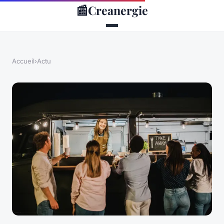
📰
Creanergie
Accueil
›
Actu