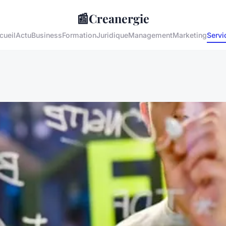
📰
Creanergie
cueil
Actu
Business
Formation
Juridique
Management
Marketing
Servi