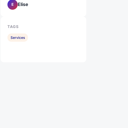
Elise
E
TAGS
Services