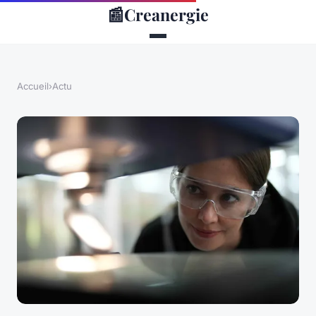
📰
Creanergie
Accueil
›
Actu