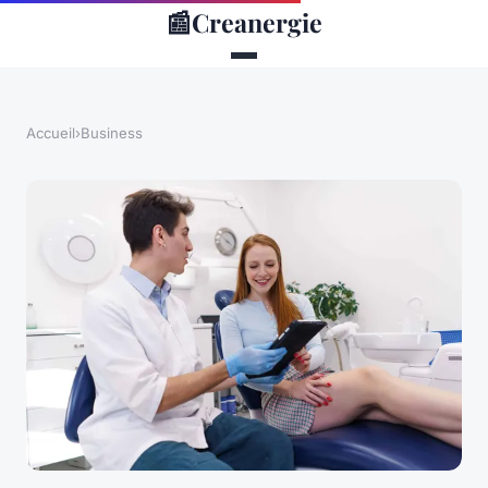
📰
Creanergie
Accueil
›
Business